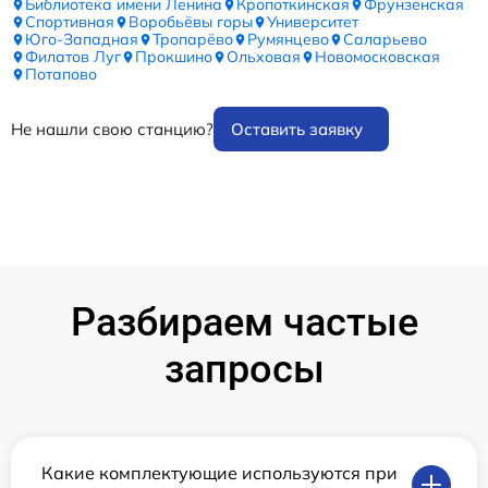
Библиотека имени Ленина
Кропоткинская
Фрунзенская
Спортивная
Воробьёвы горы
Университет
Юго-Западная
Тропарёво
Румянцево
Саларьево
Филатов Луг
Прокшино
Ольховая
Новомосковская
Потапово
Не нашли свою станцию?
Оставить заявку
Разбираем частые
запросы
Какие комплектующие используются при