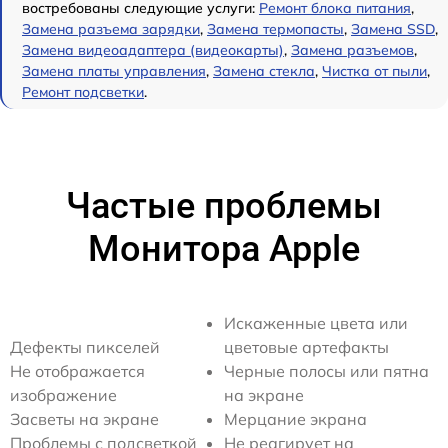
востребованы следующие услуги:
Ремонт блока питания
,
Замена разъема зарядки
,
Замена термопасты
,
Замена SSD
,
Замена видеоадаптера (видеокарты)
,
Замена разъемов
,
Замена платы управления
,
Замена стекла
,
Чистка от пыли
,
Ремонт подсветки
.
Частые проблемы
Монитора Apple
Искаженные цвета или
Дефекты пикселей
цветовые артефакты
Не отображается
Черные полосы или пятна
изображение
на экране
Засветы на экране
Мерцание экрана
Проблемы с подсветкой
Не реагирует на