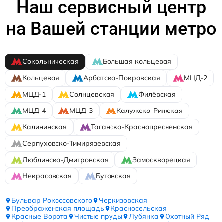
Наш сервисный центр
на Вашей станции метро
Сокольническая
Большая кольцевая
Кольцевая
Арбатско-Покровская
МЦД-2
МЦД-1
Солнцевская
Филёвская
МЦД-4
МЦД-3
Калужско-Рижская
Калининская
Таганско-Краснопресненская
Серпуховско-Тимирязевская
Люблинско-Дмитровская
Замоскворецкая
Некрасовская
Бутовская
Бульвар Рокоссовского
Черкизовская
Преображенская площадь
Красносельская
Красные Ворота
Чистые пруды
Лубянка
Охотный Ряд