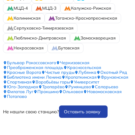
МЦД-4
МЦД-3
Калужско-Рижская
Калининская
Таганско-Краснопресненская
Серпуховско-Тимирязевская
Люблинско-Дмитровская
Замоскворецкая
Некрасовская
Бутовская
Бульвар Рокоссовского
Черкизовская
Преображенская площадь
Красносельская
Красные Ворота
Чистые пруды
Лубянка
Охотный Ряд
Библиотека имени Ленина
Кропоткинская
Фрунзенская
Спортивная
Воробьёвы горы
Университет
Юго-Западная
Тропарёво
Румянцево
Саларьево
Филатов Луг
Прокшино
Ольховая
Новомосковская
Потапово
Не нашли свою станцию?
Оставить заявку