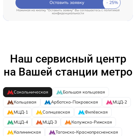
Оставить заявку
Нажимая на кнопку "Оставить заявку" Вы соглашаетесь c
политикой
конфиденциальности
Наш сервисный центр
на Вашей станции метро
Сокольническая
Большая кольцевая
Кольцевая
Арбатско-Покровская
МЦД-2
МЦД-1
Солнцевская
Филёвская
МЦД-4
МЦД-3
Калужско-Рижская
Калининская
Таганско-Краснопресненская