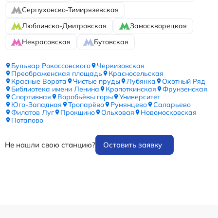
Серпуховско-Тимирязевская
Люблинско-Дмитровская
Замоскворецкая
Некрасовская
Бутовская
Бульвар Рокоссовского
Черкизовская
Преображенская площадь
Красносельская
Красные Ворота
Чистые пруды
Лубянка
Охотный Ряд
Библиотека имени Ленина
Кропоткинская
Фрунзенская
Спортивная
Воробьёвы горы
Университет
Юго-Западная
Тропарёво
Румянцево
Саларьево
Филатов Луг
Прокшино
Ольховая
Новомосковская
Потапово
Не нашли свою станцию?
Оставить заявку