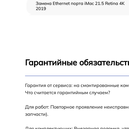
Замена Ethernet порта iMac 21.5 Retina 4K
2019
Замена HDD (замена жёсткого диска) iMac
21.5 Retina 4K 2019
Замена кулера iMac 21.5 Retina 4K 2019
Замена оперативной памяти iMac 21.5 Retin
4K 2019
Гарантийные обязательст
Замена системы охлаждения iMac 21.5
Retina 4K 2019
Замена аккумулятора (батареи) iMac 21.5
Гарантия от сервиса: на смонтированные ко
Retina 4K 2019
Что считается гарантийным случаем?
Замена термопасты iMac 21.5 Retina 4K 201
Для работ: Повторное проявление неисправн
запчасти).
Замена SSD iMac 21.5 Retina 4K 2019
Для комплектующих: Внезапная поломка, утр