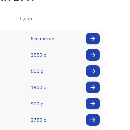
Цена
бесплатно
2850 р
500 р
1900 р
900 р
2750 р