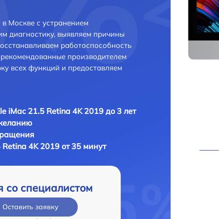
9 в Москве с устранением
м диагностику, выявляем причины
восстанавливаем работоспособность
и рекомендованные производителем
рку всех функций и предоставляем
e iMac 21.5 Retina 4K 2019 до 3 лет
 желанию
бращения
 Retina 4K 2019 от 35 минут
я со специалистом
Оставить заявку