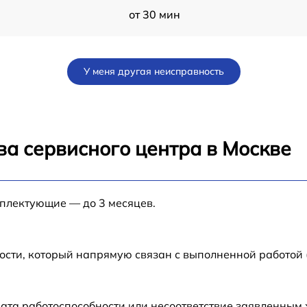
от 30 мин
от 60 мин
У меня другая неисправность
от 60 мин
a
от 60 мин
ва сервисного центра в Москве
от 60 мин
мплектующие — до 3 месяцев.
от 30 мин
9
от 1 мин
ости, который напрямую связан с выполненной работой
от 60 мин
ата работоспособности или несоответствие заявленным