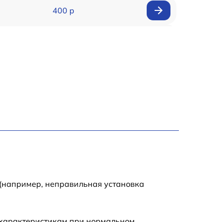
400 р
500 р
2500 р
500 р
500 р
2100 р
1850 р
 (например, неправильная установка
2500 р
 характеристикам при нормальном