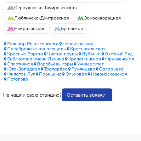
Серпуховско-Тимирязевская
Люблинско-Дмитровская
Замоскворецкая
Некрасовская
Бутовская
Бульвар Рокоссовского
Черкизовская
Преображенская площадь
Красносельская
Красные Ворота
Чистые пруды
Лубянка
Охотный Ряд
Библиотека имени Ленина
Кропоткинская
Фрунзенская
Спортивная
Воробьёвы горы
Университет
Юго-Западная
Тропарёво
Румянцево
Саларьево
Филатов Луг
Прокшино
Ольховая
Новомосковская
Потапово
Не нашли свою станцию?
Оставить заявку