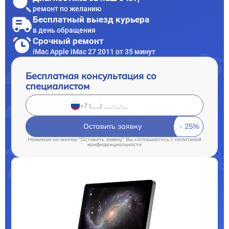
ремонт по желанию
Бесплатный выезд курьера
в день обращения
Срочный ремонт
iMac Apple iMac 27 2011 от 35 минут
Бесплатная консультация со
специалистом
Оставить заявку
Нажимая на кнопку "Оставить заявку" Вы соглашаетесь c
политикой
конфиденциальности