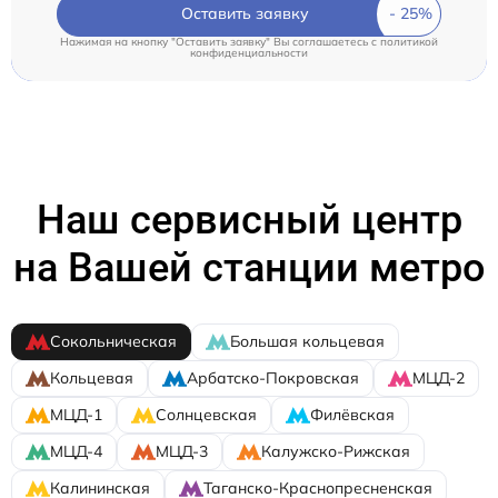
Оставить заявку
Нажимая на кнопку "Оставить заявку" Вы соглашаетесь c
политикой
конфиденциальности
Наш сервисный центр
на Вашей станции метро
Сокольническая
Большая кольцевая
Кольцевая
Арбатско-Покровская
МЦД-2
МЦД-1
Солнцевская
Филёвская
МЦД-4
МЦД-3
Калужско-Рижская
Калининская
Таганско-Краснопресненская