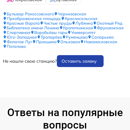
Бульвар Рокоссовского
Черкизовская
Преображенская площадь
Красносельская
Красные Ворота
Чистые пруды
Лубянка
Охотный Ряд
Библиотека имени Ленина
Кропоткинская
Фрунзенская
Спортивная
Воробьёвы горы
Университет
Юго-Западная
Тропарёво
Румянцево
Саларьево
Филатов Луг
Прокшино
Ольховая
Новомосковская
Потапово
Не нашли свою станцию?
Оставить заявку
Ответы на популярные
вопросы