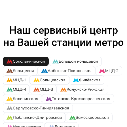
Наш сервисный центр
на Вашей станции метро
Сокольническая
Большая кольцевая
Кольцевая
Арбатско-Покровская
МЦД-2
МЦД-1
Солнцевская
Филёвская
МЦД-4
МЦД-3
Калужско-Рижская
Калининская
Таганско-Краснопресненская
Серпуховско-Тимирязевская
Люблинско-Дмитровская
Замоскворецкая
Некрасовская
Бутовская