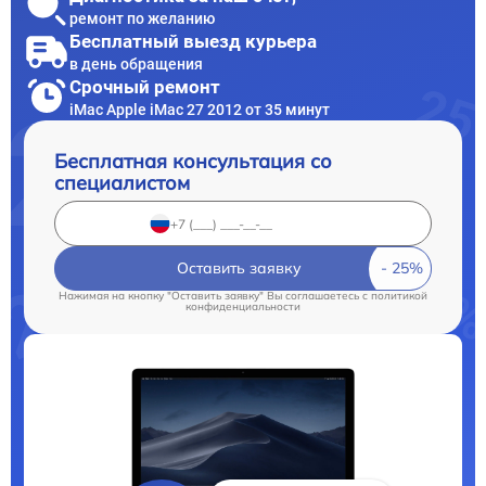
ремонт по желанию
Бесплатный выезд курьера
в день обращения
Срочный ремонт
iMac Apple iMac 27 2012 от 35 минут
Бесплатная консультация со
специалистом
Оставить заявку
Нажимая на кнопку "Оставить заявку" Вы соглашаетесь c
политикой
конфиденциальности