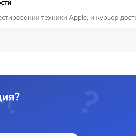
сти
тировании техники Apple, и курьер доста
ция?