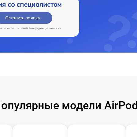
ия со специалистом
Оставить заявку
аетесь c
политикой конфиденциальности
опулярные модели AirPo