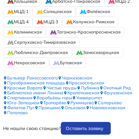
Кольцевая
Арбатско-Покровская
МЦД-2
МЦД-1
Солнцевская
Филёвская
МЦД-4
МЦД-3
Калужско-Рижская
Калининская
Таганско-Краснопресненская
Серпуховско-Тимирязевская
Люблинско-Дмитровская
Замоскворецкая
Некрасовская
Бутовская
Бульвар Рокоссовского
Черкизовская
Преображенская площадь
Красносельская
Красные Ворота
Чистые пруды
Лубянка
Охотный Ряд
Библиотека имени Ленина
Кропоткинская
Фрунзенская
Спортивная
Воробьёвы горы
Университет
Юго-Западная
Тропарёво
Румянцево
Саларьево
Филатов Луг
Прокшино
Ольховая
Новомосковская
Потапово
Не нашли свою станцию?
Оставить заявку