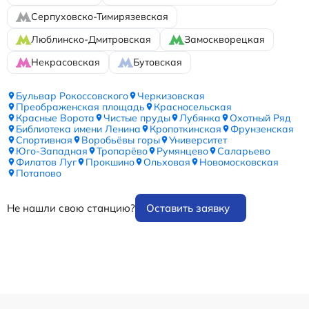
Серпуховско-Тимирязевская
Люблинско-Дмитровская
Замоскворецкая
Некрасовская
Бутовская
Бульвар Рокоссовского
Черкизовская
Преображенская площадь
Красносельская
Красные Ворота
Чистые пруды
Лубянка
Охотный Ряд
Библиотека имени Ленина
Кропоткинская
Фрунзенская
Спортивная
Воробьёвы горы
Университет
Юго-Западная
Тропарёво
Румянцево
Саларьево
Филатов Луг
Прокшино
Ольховая
Новомосковская
Потапово
Не нашли свою станцию?
Оставить заявку