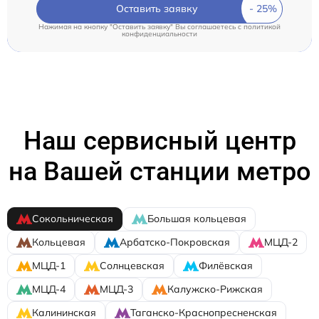
Оставить заявку
Нажимая на кнопку "Оставить заявку" Вы соглашаетесь c
политикой
конфиденциальности
Наш сервисный центр
на Вашей станции метро
Сокольническая
Большая кольцевая
Кольцевая
Арбатско-Покровская
МЦД-2
МЦД-1
Солнцевская
Филёвская
МЦД-4
МЦД-3
Калужско-Рижская
Калининская
Таганско-Краснопресненская