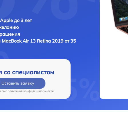
Apple до 3 лет
 желанию
бращения
 MacBook Air 13 Retina 2019 от 35
я со специалистом
Оставить заявку
есь c
политикой конфиденциальности