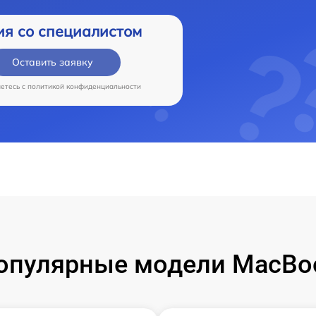
ия со специалистом
Оставить заявку
аетесь c
политикой конфиденциальности
опулярные модели MacBo