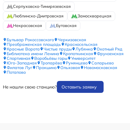
Серпуховско-Тимирязевская
Люблинско-Дмитровская
Замоскворецкая
Некрасовская
Бутовская
Бульвар Рокоссовского
Черкизовская
Преображенская площадь
Красносельская
Красные Ворота
Чистые пруды
Лубянка
Охотный Ряд
Библиотека имени Ленина
Кропоткинская
Фрунзенская
Спортивная
Воробьёвы горы
Университет
Юго-Западная
Тропарёво
Румянцево
Саларьево
Филатов Луг
Прокшино
Ольховая
Новомосковская
Потапово
Не нашли свою станцию?
Оставить заявку