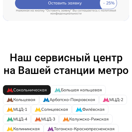
Оставить заявку
Нажимая на кнопку "Оставить заявку" Вы соглашаетесь c
политикой
конфиденциальности
Наш сервисный центр
на Вашей станции метро
Сокольническая
Большая кольцевая
Кольцевая
Арбатско-Покровская
МЦД-2
МЦД-1
Солнцевская
Филёвская
МЦД-4
МЦД-3
Калужско-Рижская
Калининская
Таганско-Краснопресненская