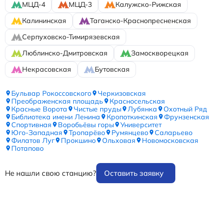
МЦД-4
МЦД-3
Калужско-Рижская
Калининская
Таганско-Краснопресненская
Серпуховско-Тимирязевская
Люблинско-Дмитровская
Замоскворецкая
Некрасовская
Бутовская
Бульвар Рокоссовского
Черкизовская
Преображенская площадь
Красносельская
Красные Ворота
Чистые пруды
Лубянка
Охотный Ряд
Библиотека имени Ленина
Кропоткинская
Фрунзенская
Спортивная
Воробьёвы горы
Университет
Юго-Западная
Тропарёво
Румянцево
Саларьево
Филатов Луг
Прокшино
Ольховая
Новомосковская
Потапово
Не нашли свою станцию?
Оставить заявку