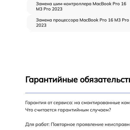
Замена шим-контроллера MacBook Pro 16
M3 Pro 2023
Замена процессора MacBook Pro 16 M3 Pro
2023
Замена кулера MacBook Pro 16 M3 Pro 202
Замена кнопки включения MacBook Pro 16
M3 Pro 2023
Замена звуковой карты MacBook Pro 16 M3
Pro 2023
Гарантийные обязательст
Замена USB порта MacBook Pro 16 M3 Pro
2023
Ремонт цепи питания MacBook Pro 16 M3 Pr
Гарантия от сервиса: на смонтированные ко
2023
Что считается гарантийным случаем?
Замена материнской платы MacBook Pro 16
M3 Pro 2023
Для работ: Повторное проявление неисправн