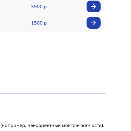
3900 р
1500 р
900 р
1950 р
1500 р
1245 р
2400 р
1395 р
 (например, некорректный монтаж запчасти).