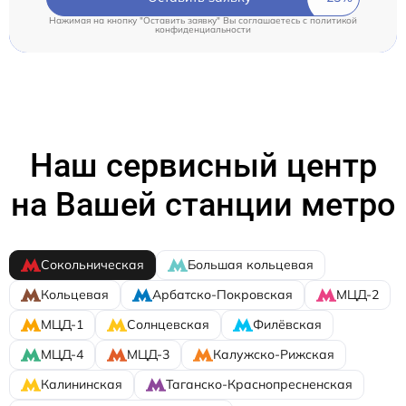
Нажимая на кнопку "Оставить заявку" Вы соглашаетесь c
политикой
конфиденциальности
Наш сервисный центр
на Вашей станции метро
Сокольническая
Большая кольцевая
Кольцевая
Арбатско-Покровская
МЦД-2
МЦД-1
Солнцевская
Филёвская
МЦД-4
МЦД-3
Калужско-Рижская
Калининская
Таганско-Краснопресненская