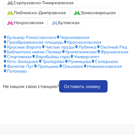
Серпуховско-Тимирязевская
Люблинско-Дмитровская
Замоскворецкая
Некрасовская
Бутовская
Бульвар Рокоссовского
Черкизовская
Преображенская площадь
Красносельская
Красные Ворота
Чистые пруды
Лубянка
Охотный Ряд
Библиотека имени Ленина
Кропоткинская
Фрунзенская
Спортивная
Воробьёвы горы
Университет
Юго-Западная
Тропарёво
Румянцево
Саларьево
Филатов Луг
Прокшино
Ольховая
Новомосковская
Потапово
Не нашли свою станцию?
Оставить заявку