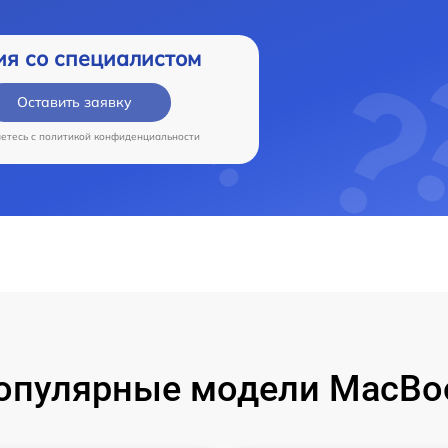
ия со специалистом
Оставить заявку
аетесь c
политикой конфиденциальности
опулярные модели MacBo