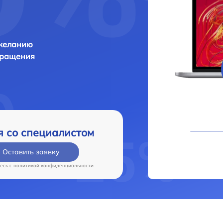
 желанию
бращения
я со специалистом
Оставить заявку
есь c
политикой конфиденциальности