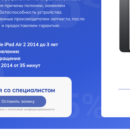
ем причины поломки, заменяем
ботоспособность устройства.
анные производителем запчасти, после
 и предоставляем гарантию.
e iPad Air 2 2014 до 3 лет
 желанию
бращения
2 2014 от 35 минут
я со специалистом
Оставить заявку
есь c
политикой конфиденциальности