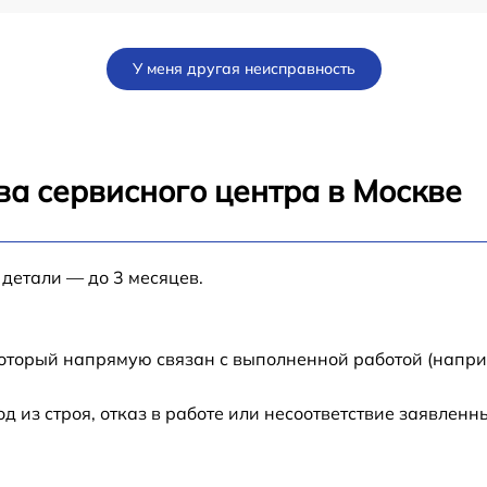
ad
от 60 мин
У меня другая неисправность
от 60 мин
от 60 мин
ва сервисного центра в Москве
от 60 мин
 детали — до 3 месяцев.
от 60 мин
от 60 мин
который напрямую связан с выполненной работой (напри
от 60 мин
из строя, отказ в работе или несоответствие заявлен
от 60 мин