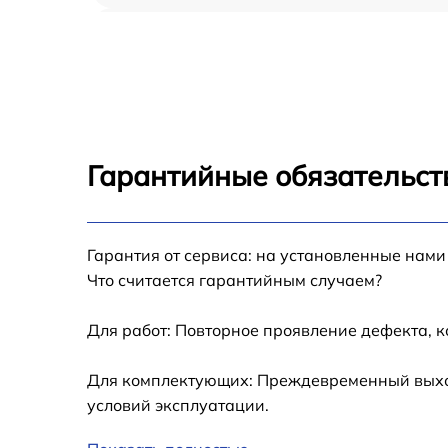
Восстановление после попадания влаги iP
Air 2 2014
Замена шлейфа iPad Air 2 2014
Замена кнопки Home iPad Air 2 2014
Гарантийные обязательст
Замена дисплея (экрана) iPad Air 2 2014
Гарантия от сервиса: на установленные нами
Замена корпуса iPad Air 2 2014
Что считается гарантийным случаем?
Замена модуля Wi-Fi iPad Air 2 2014
Для работ: Повторное проявление дефекта, 
Замена камеры iPad Air 2 2014
Для комплектующих: Преждевременный выход 
условий эксплуатации.
Замена разъема зарядки iPad Air 2 2014