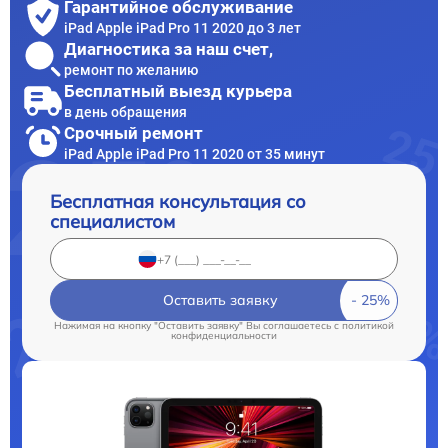
Гарантийное обслуживание
iPad Apple iPad Pro 11 2020 до 3 лет
Диагностика за наш счет,
ремонт по желанию
Бесплатный выезд курьера
в день обращения
Срочный ремонт
iPad Apple iPad Pro 11 2020 от 35 минут
Бесплатная консультация со
специалистом
Оставить заявку
Нажимая на кнопку "Оставить заявку" Вы соглашаетесь c
политикой
конфиденциальности