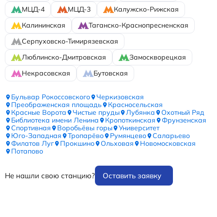
МЦД-4
МЦД-3
Калужско-Рижская
Калининская
Таганско-Краснопресненская
Серпуховско-Тимирязевская
Люблинско-Дмитровская
Замоскворецкая
Некрасовская
Бутовская
Бульвар Рокоссовского
Черкизовская
Преображенская площадь
Красносельская
Красные Ворота
Чистые пруды
Лубянка
Охотный Ряд
Библиотека имени Ленина
Кропоткинская
Фрунзенская
Спортивная
Воробьёвы горы
Университет
Юго-Западная
Тропарёво
Румянцево
Саларьево
Филатов Луг
Прокшино
Ольховая
Новомосковская
Потапово
Не нашли свою станцию?
Оставить заявку