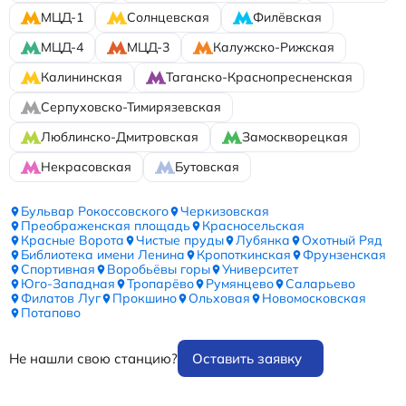
МЦД-1
Солнцевская
Филёвская
МЦД-4
МЦД-3
Калужско-Рижская
Калининская
Таганско-Краснопресненская
Серпуховско-Тимирязевская
Люблинско-Дмитровская
Замоскворецкая
Некрасовская
Бутовская
Бульвар Рокоссовского
Черкизовская
Преображенская площадь
Красносельская
Красные Ворота
Чистые пруды
Лубянка
Охотный Ряд
Библиотека имени Ленина
Кропоткинская
Фрунзенская
Спортивная
Воробьёвы горы
Университет
Юго-Западная
Тропарёво
Румянцево
Саларьево
Филатов Луг
Прокшино
Ольховая
Новомосковская
Потапово
Не нашли свою станцию?
Оставить заявку