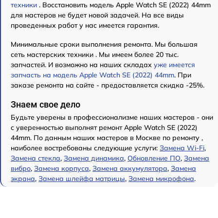
техники
. Восстановить модель Apple Watch SE (2022) 44mm
для мастеров не будет новой задачей. На все виды
проведенных работ у нас имеется гарантия.
Минимальные сроки выполнения ремонта. Мы большая
сеть мастерских техники . Мы имеем более 20 тыс.
запчастей. И возможно на наших складах
уже имеется
запчасть на модель Apple Watch SE (2022) 44mm
. При
заказе ремонта на сайте - предоставляется скидка -25%.
Знаем свое дело
Будьте уверены в профессионализме наших мастеров - они
с уверенностью выполнят ремонт Apple Watch SE (2022)
44mm. По данным наших мастеров в Москве по ремонту ,
наиболее востребованы следующие услуги:
Замена Wi-Fi
,
Замена стекла
,
Замена динамика
,
Обновление ПО
,
Замена
вибро
,
Замена корпуса
,
Замена аккумулятора
,
Замена
экрана
,
Замена шлейфа матрицы
,
Замена микрофона
.