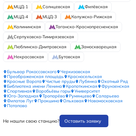
МЦД-1
Солнцевская
Филёвская
МЦД-4
МЦД-3
Калужско-Рижская
Калининская
Таганско-Краснопресненская
Серпуховско-Тимирязевская
Люблинско-Дмитровская
Замоскворецкая
Некрасовская
Бутовская
Бульвар Рокоссовского
Черкизовская
Преображенская площадь
Красносельская
Красные Ворота
Чистые пруды
Лубянка
Охотный Ряд
Библиотека имени Ленина
Кропоткинская
Фрунзенская
Спортивная
Воробьёвы горы
Университет
Юго-Западная
Тропарёво
Румянцево
Саларьево
Филатов Луг
Прокшино
Ольховая
Новомосковская
Потапово
Не нашли свою станцию?
Оставить заявку