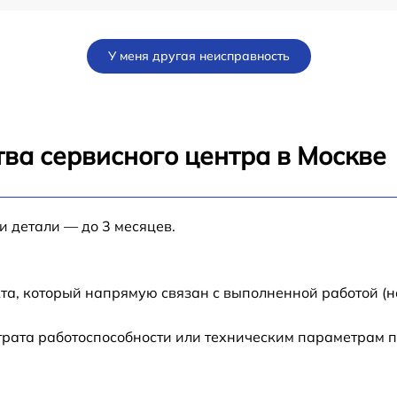
d
от 60 мин
У меня другая неисправность
от 60 мин
от 60 мин
ва сервисного центра в Москве
от 60 мин
и детали — до 3 месяцев.
от 60 мин
от 60 мин
та, который напрямую связан с выполненной работой (н
трата работоспособности или техническим параметрам 