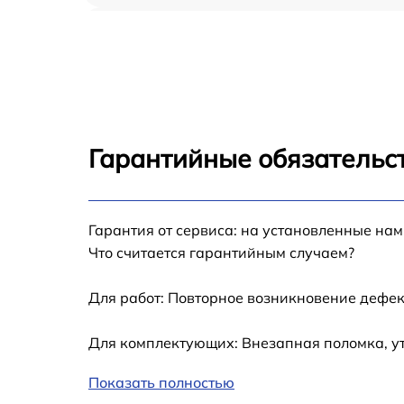
Замена аккумулятора Apple Watch Standar
Замена экрана Apple Watch Standard
Замена шлейфа матрицы Apple Watch
Standard
Гарантийные обязательст
Замена микрофона Apple Watch Standard
Замена кнопки включения Apple Watch
Гарантия от сервиса: на установленные нам
Standard
Что считается гарантийным случаем?
Замена Bluetooth Apple Watch Standard
Для работ: Повторное возникновение дефек
Для комплектующих: Внезапная поломка, у
Показать полностью