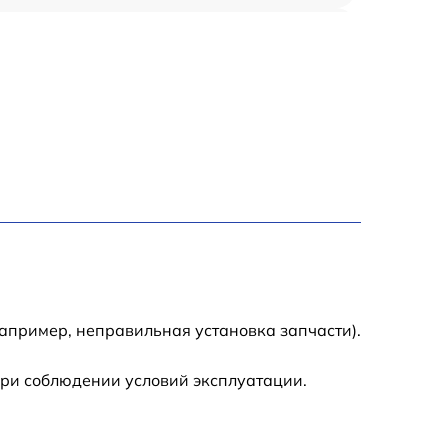
1500 р
1400 р
1200 р
1200 р
1500 р
2000 р
апример, неправильная установка запчасти).
при соблюдении условий эксплуатации.