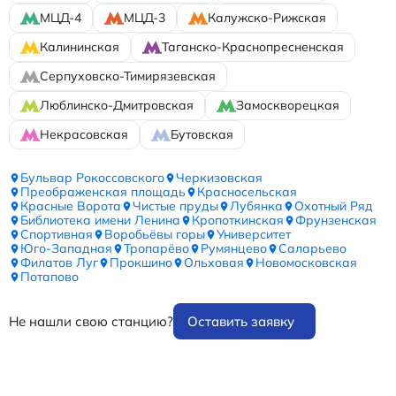
МЦД-4
МЦД-3
Калужско-Рижская
Калининская
Таганско-Краснопресненская
Серпуховско-Тимирязевская
Люблинско-Дмитровская
Замоскворецкая
Некрасовская
Бутовская
Бульвар Рокоссовского
Черкизовская
Преображенская площадь
Красносельская
Красные Ворота
Чистые пруды
Лубянка
Охотный Ряд
Библиотека имени Ленина
Кропоткинская
Фрунзенская
Спортивная
Воробьёвы горы
Университет
Юго-Западная
Тропарёво
Румянцево
Саларьево
Филатов Луг
Прокшино
Ольховая
Новомосковская
Потапово
Не нашли свою станцию?
Оставить заявку