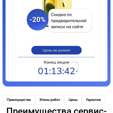
Скидка по
-20%
предварительной
записи на сайте
Цены на ремонт
Конец акции
01:13:41
Преимущества
Этапы работ
Цены
Гарантия
М
Преимущества сервис-