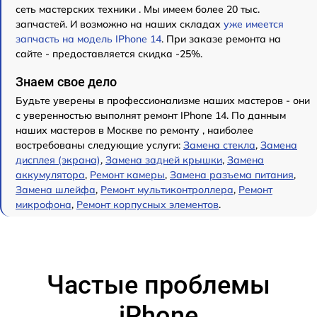
сеть мастерских техники . Мы имеем более 20 тыс.
запчастей. И возможно на наших складах
уже имеется
запчасть на модель IPhone 14
. При заказе ремонта на
сайте - предоставляется скидка -25%.
Знаем свое дело
Будьте уверены в профессионализме наших мастеров - они
с уверенностью выполнят ремонт IPhone 14. По данным
наших мастеров в Москве по ремонту , наиболее
востребованы следующие услуги:
Замена стекла
,
Замена
дисплея (экрана)
,
Замена задней крышки
,
Замена
аккумулятора
,
Ремонт камеры
,
Замена разъема питания
,
Замена шлейфа
,
Ремонт мультиконтроллера
,
Ремонт
микрофона
,
Ремонт корпусных элементов
.
Частые проблемы
iPhone