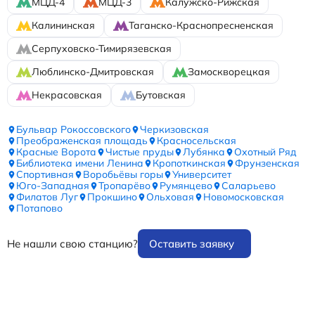
МЦД-4
МЦД-3
Калужско-Рижская
Калининская
Таганско-Краснопресненская
Серпуховско-Тимирязевская
Люблинско-Дмитровская
Замоскворецкая
Некрасовская
Бутовская
Бульвар Рокоссовского
Черкизовская
Преображенская площадь
Красносельская
Красные Ворота
Чистые пруды
Лубянка
Охотный Ряд
Библиотека имени Ленина
Кропоткинская
Фрунзенская
Спортивная
Воробьёвы горы
Университет
Юго-Западная
Тропарёво
Румянцево
Саларьево
Филатов Луг
Прокшино
Ольховая
Новомосковская
Потапово
Не нашли свою станцию?
Оставить заявку