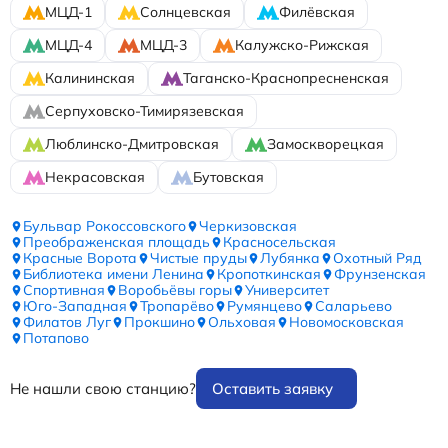
МЦД-1
Солнцевская
Филёвская
МЦД-4
МЦД-3
Калужско-Рижская
Калининская
Таганско-Краснопресненская
Серпуховско-Тимирязевская
Люблинско-Дмитровская
Замоскворецкая
Некрасовская
Бутовская
Бульвар Рокоссовского
Черкизовская
Преображенская площадь
Красносельская
Красные Ворота
Чистые пруды
Лубянка
Охотный Ряд
Библиотека имени Ленина
Кропоткинская
Фрунзенская
Спортивная
Воробьёвы горы
Университет
Юго-Западная
Тропарёво
Румянцево
Саларьево
Филатов Луг
Прокшино
Ольховая
Новомосковская
Потапово
Не нашли свою станцию?
Оставить заявку