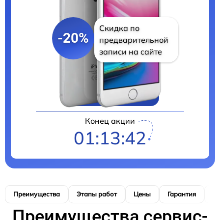
Скидка по
-20%
предварительной
записи на сайте
Цены на ремонт
Конец акции
01:13:41
Преимущества
Этапы работ
Цены
Гарантия
М
Преимущества сервис-