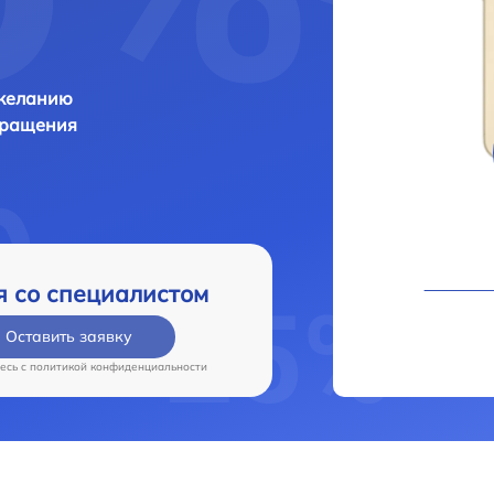
 желанию
бращения
я со специалистом
Оставить заявку
есь c
политикой конфиденциальности